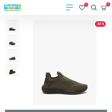
0
0
-50 %