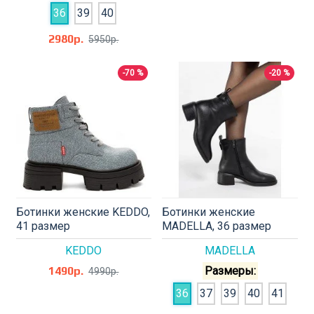
36
39
40
2980р.
5950р.
-70 %
-20 %
Ботинки женские KEDDO,
Ботинки женские
41 размер
MADELLA, 36 размер
KEDDO
MADELLA
1490р.
Размеры:
4990р.
36
37
39
40
41