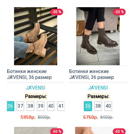
-30 %
-20 %
Ботинки женские
Ботинки женские
JA'VENSI, 36 размер
JA'VENSI, 36 размер
JA'VENSI
JA'VENSI
Размеры:
Размеры:
36
37
38
39
40
41
36
38
40
5950р.
6760р.
8500р.
8450р.
-50 %
-55 %