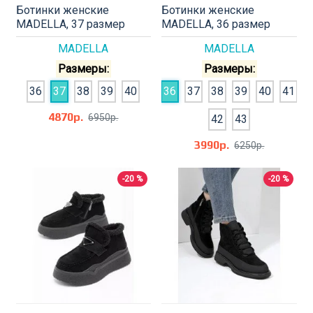
Ботинки женские
Ботинки женские
MADELLA, 37 размер
MADELLA, 36 размер
MADELLA
MADELLA
Размеры:
Размеры:
36
37
38
39
40
36
37
38
39
40
41
4870р.
6950р.
42
43
3990р.
6250р.
-20 %
-20 %