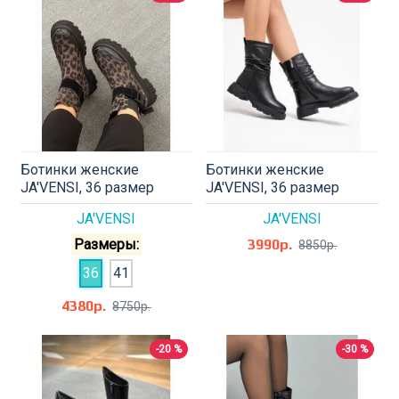
Ботинки женские
Ботинки женские
JA'VENSI, 36 размер
JA'VENSI, 36 размер
JA'VENSI
JA'VENSI
Размеры:
3990р.
8850р.
36
41
4380р.
8750р.
-20 %
-30 %