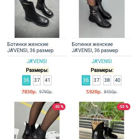
Ботинки женские
Ботинки женские
JA'VENSI, 36 размер
JA'VENSI, 36 размер
JA'VENSI
JA'VENSI
Размеры:
Размеры:
36
37
41
36
37
38
40
7830р.
5920р.
9790р.
8450р.
-30 %
-50 %