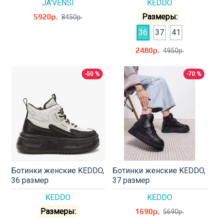
JA'VENSI
KEDDO
5920р.
Размеры:
8450р.
36
37
41
2480р.
4950р.
-50 %
-70 %
Ботинки женские KEDDO,
Ботинки женские KEDDO,
36 размер
37 размер
KEDDO
KEDDO
Размеры:
1690р.
5690р.