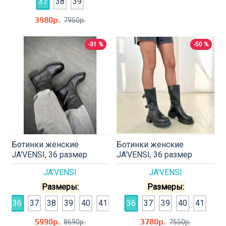
37
38
39
3980р.
7950р.
-31 %
-50 %
Ботинки женские
Ботинки женские
JA'VENSI, 36 размер
JA'VENSI, 36 размер
JA'VENSI
JA'VENSI
Размеры:
Размеры:
36
37
38
39
40
41
36
37
39
40
41
5990р.
3780р.
8690р.
7550р.