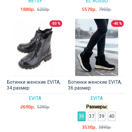
BETSY
EL`ROSSO
1880р.
5570р.
6250р.
7950р.
-50 %
-40 %
Ботинки женские EVITA,
Ботинки женские EVITA,
34 размер
36 размер
EVITA
EVITA
2690р.
Размеры:
5390р.
36
37
39
40
3530р.
5890р.