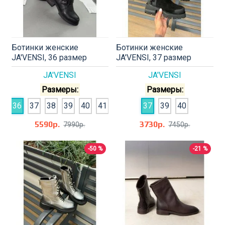
Ботинки женские
Ботинки женские
JA'VENSI, 36 размер
JA'VENSI, 37 размер
JA'VENSI
JA'VENSI
Размеры:
Размеры:
36
37
38
39
40
41
37
39
40
5590р.
3730р.
7990р.
7450р.
-50 %
-21 %