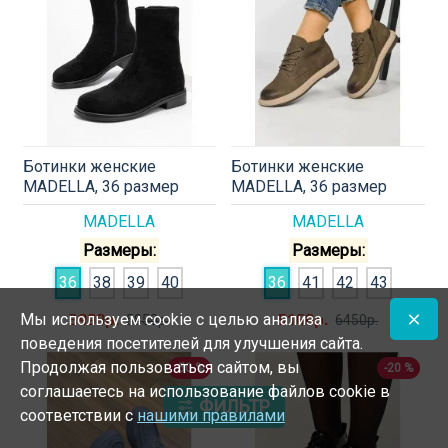
Ботинки женские
Ботинки женские
MADELLA, 36 размер
MADELLA, 36 размер
MADELLA
MADELLA
Размеры:
Размеры:
36
38
39
40
36
41
42
43
3990р.
5160р.
Мы используем cookie с целью анализа
5850р.
6450р.
поведения посетителей для улучшения сайта.
Продолжая пользоваться сайтом, вы
-50 %
-20 %
соглашаетесь на использование файлов cookie в
ФИЛЬТР
соответствии с
нашими правилами