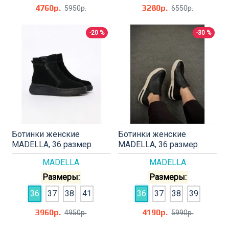
4760р.
3280р.
5950р.
6550р.
-20 %
-30 %
Ботинки женские
Ботинки женские
MADELLA, 36 размер
MADELLA, 36 размер
MADELLA
MADELLA
Размеры:
Размеры:
36
37
38
41
36
37
38
39
3960р.
4190р.
4950р.
5990р.