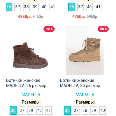
36
37
38
39
40
41
36
37
40
41
4230р.
4760р.
8450р.
5950р.
-20 %
-50 %
Ботинки женские
Ботинки женские
MADELLA, 36 размер
MADELLA, 36 размер
MADELLA
MADELLA
Размеры:
Размеры:
36
37
39
42
43
36
37
38
39
40