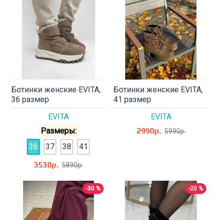
Ботинки женские EVITA,
Ботинки женские EVITA,
36 размер
41 размер
EVITA
EVITA
Размеры:
2990р.
5990р.
36
37
38
41
3530р.
5890р.
-30 %
-20 %