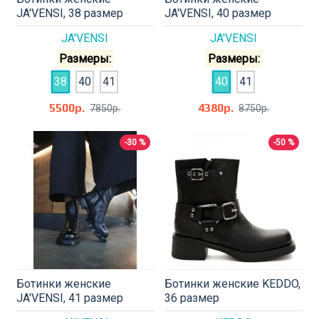
JA'VENSI, 38 размер
JA'VENSI, 40 размер
JA'VENSI
JA'VENSI
Размеры:
Размеры:
38
40
41
40
41
5500р.
4380р.
7850р.
8750р.
-30 %
-50 %
Ботинки женские
Ботинки женские KEDDO,
JA'VENSI, 41 размер
36 размер