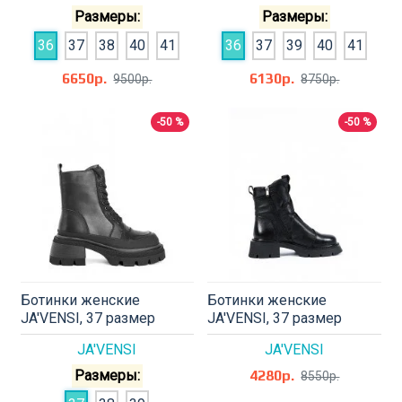
Размеры:
Размеры:
36
37
38
40
41
36
37
39
40
41
6650р.
6130р.
9500р.
8750р.
-50 %
-50 %
Ботинки женские
Ботинки женские
JA'VENSI, 37 размер
JA'VENSI, 37 размер
JA'VENSI
JA'VENSI
Размеры:
4280р.
8550р.