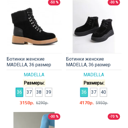
-50 %
-30 %
Ботинки женские
Ботинки женские
MADELLA, 36 размер
MADELLA, 36 размер
MADELLA
MADELLA
Размеры:
Размеры:
36
37
38
39
36
37
40
3150р.
4170р.
6290р.
5950р.
-30 %
-70 %