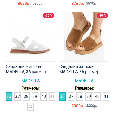
2630р.
2720р.
5250р.
3890р.
-50 %
-30 %
Сандалии женские
Сандалии женские
MADELLA, 36 размер
MADELLA, 36 размер
MADELLA
MADELLA
Размеры:
Размеры:
36
37
38
39
40
41
36
37
38
39
40
41
2980р.
4250р.
42