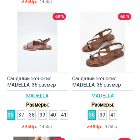
2230р.
4450р.
-50 %
-50 %
Сандалии женские
Сандалии женские
MADELLA, 36 размер
MADELLA, 36 размер
MADELLA
MADELLA
Размеры:
Размеры:
36
37
38
39
40
41
36
39
41
2230р.
2380р.
4450р.
4750р.