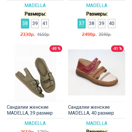
MADELLA
MADELLA
Размеры:
Размеры:
38
39
41
37
38
39
40
2330р.
2490р.
4650р.
3590р.
-30 %
-31 %
Сандалии женские
Сандалии женские
MADELLA, 39 размер
MADELLA, 40 размер
MADELLA
MADELLA
2650р.
Размеры:
3790р.