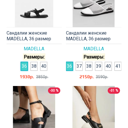
Сандалии женские
Сандалии женские
MADELLA, 36 размер
MADELLA, 36 размер
MADELLA
MADELLA
Размеры:
Размеры:
36
38
40
36
37
38
39
40
41
1930р.
2150р.
3850р.
3590р.
-30 %
-31 %