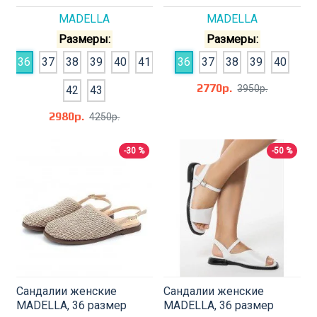
MADELLA
MADELLA
Размеры:
Размеры:
36
37
38
39
40
41
36
37
38
39
40
2770р.
3950р.
42
43
2980р.
4250р.
-30 %
-50 %
Сандалии женские
Сандалии женские
MADELLA, 36 размер
MADELLA, 36 размер