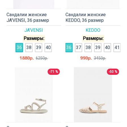
Сандалии женские
Сандалии женские
JA'VENSI, 36 размер
KEDDO, 36 размер
JA'VENSI
KEDDO
Размеры:
Размеры:
36
38
39
40
36
37
38
39
40
41
1880р.
990р.
6250р.
3450р.
-71 %
-50 %