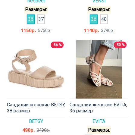
Respect
VENSI
Размеры:
Размеры:
36
37
36
40
1150р.
1140р.
5750р.
3790р.
-86 %
-50 %
Сандалии женские BETSY,
Сандалии женские EVITA,
38 размер
36 размер
BETSY
EVITA
490р.
Размеры:
3490р.