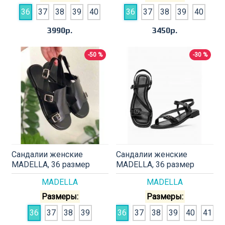
36
37
38
39
40
36
37
38
39
40
3990р.
3450р.
-50 %
-30 %
Сандалии женские
Сандалии женские
MADELLA, 36 размер
MADELLA, 36 размер
MADELLA
MADELLA
Размеры:
Размеры:
36
37
38
39
36
37
38
39
40
41