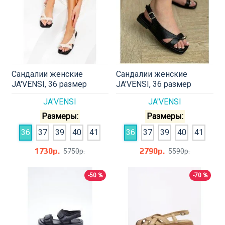
Сандалии женские
Сандалии женские
JA'VENSI, 36 размер
JA'VENSI, 36 размер
JA'VENSI
JA'VENSI
Размеры:
Размеры:
36
37
39
40
41
36
37
39
40
41
1730р.
2790р.
5750р.
5590р.
-50 %
-70 %