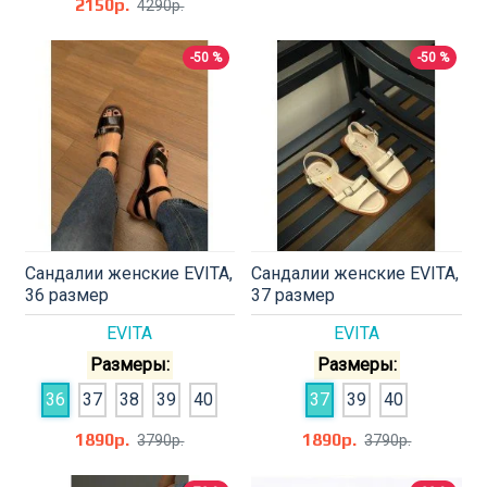
2150р.
4290р.
-50 %
-50 %
Сандалии женские EVITA,
Сандалии женские EVITA,
36 размер
37 размер
EVITA
EVITA
Размеры:
Размеры:
36
37
38
39
40
37
39
40
1890р.
1890р.
3790р.
3790р.