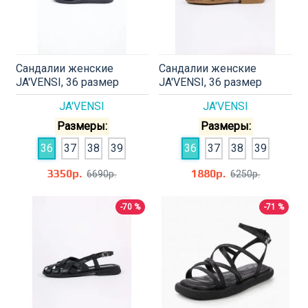
Сандалии женские
Сандалии женские
JA'VENSI, 36 размер
JA'VENSI, 36 размер
JA'VENSI
JA'VENSI
Размеры:
Размеры:
36
37
38
39
36
37
38
39
3350р.
1880р.
6690р.
6250р.
-70 %
-71 %