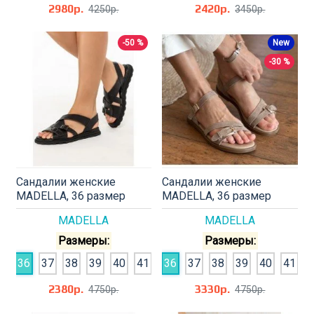
2980р.
2420р.
4250р.
3450р.
-50 %
New
-30 %
Сандалии женские
Сандалии женские
MADELLA, 36 размер
MADELLA, 36 размер
MADELLA
MADELLA
Размеры:
Размеры:
36
37
38
39
40
41
36
37
38
39
40
41
2380р.
3330р.
4750р.
4750р.