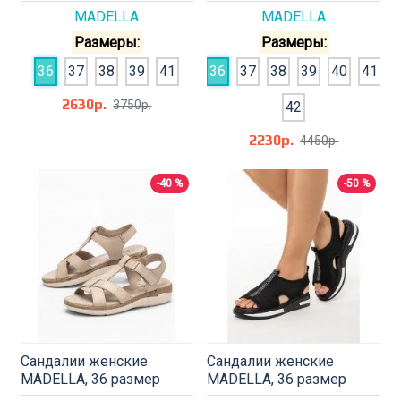
MADELLA
MADELLA
Размеры:
Размеры:
36
37
38
39
41
36
37
38
39
40
41
2630р.
3750р.
42
2230р.
4450р.
-40 %
-50 %
Сандалии женские
Сандалии женские
MADELLA, 36 размер
MADELLA, 36 размер