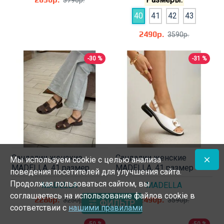
40
41
42
43
2490р.
3590р.
-30 %
-31 %
Сандалии женские
Сандалии женские
Мы используем cookie с целью анализа
MADELLA, 41 размер
MADELLA, 41 размер
поведения посетителей для улучшения сайта.
Продолжая пользоваться сайтом, вы
MADELLA
MADELLA
соглашаетесь на использование файлов cookie в
2280р.
2490р.
3250р.
3590р.
ФИЛЬТР
соответствии с
нашими правилами
-50 %
-50 %