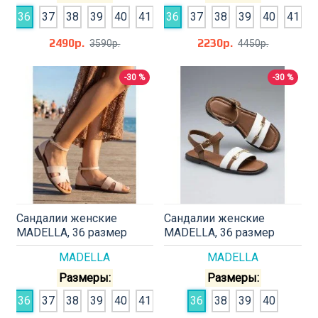
36
37
38
39
40
41
36
37
38
39
40
41
2490р.
2230р.
3590р.
4450р.
-30 %
-30 %
Сандалии женские
Сандалии женские
MADELLA, 36 размер
MADELLA, 36 размер
MADELLA
MADELLA
Размеры:
Размеры:
36
37
38
39
40
41
36
38
39
40