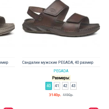
змер
Сандалии мужские PEGADA, 40 размер
PEGADA
Размеры:
40
41
42
43
3140р.
4490р.