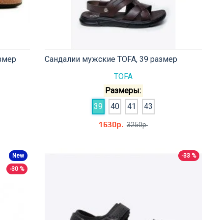
змер
Сандалии мужские TOFA, 39 размер
TOFA
Размеры:
39
40
41
43
1630р.
3250р.
New
-33 %
-30 %