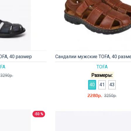
FA, 40 размер
Сандалии мужские TOFA, 40 разм
FA
TOFA
Размеры:
3290р.
40
41
43
2280р.
3250р.
-50 %