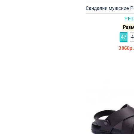
Сандалии мужские P
PEG
Разм
47
4
3960р.