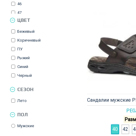
46
47
ЦВЕТ
48
49
Бежевый
Коричневый
ПУ
Рыжий
Синий
Черный
СЕЗОН
Сандалии мужские P
Лето
PEG
ПОЛ
Разм
Мужские
40
42
4