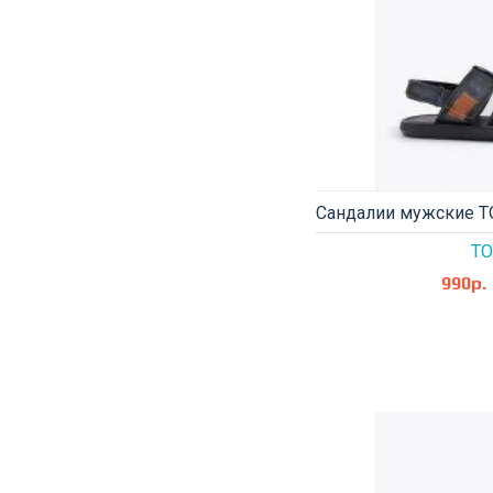
Сандалии мужские TO
TO
990р.