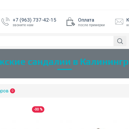
+7 (963) 737-42-15
Оплата
звоните нам
после примерки
к
ские сандалии в Калининг
аров
0
-30 %