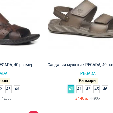
EGADA, 40 размер
Сандалии мужские PEGADA, 40 ра
ADA
PEGADA
еры:
Размеры:
2
45
46
40
41
42
45
46
3140р.
4250р.
4490р.