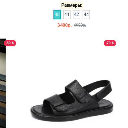
Размеры:
40
41
42
44
3490р.
4990р.
-50 %
-70 %