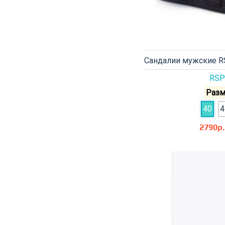
Сандалии мужские R
RSP
Разм
40
4
2790р.