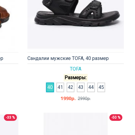
ер
Сандалии мужские TOFA, 40 размер
TOFA
Размеры:
40
41
42
43
44
45
1990р.
2990р.
-33 %
-50 %