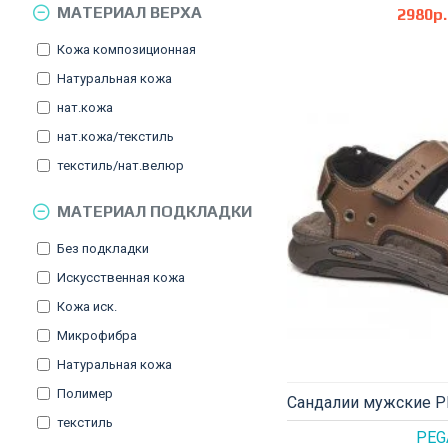
МАТЕРИАЛ ВЕРХА
2980р.
Кожа композиционная
Натуральная кожа
нат.кожа
нат.кожа/текстиль
текстиль/нат.велюр
МАТЕРИАЛ ПОДКЛАДКИ
Без подкладки
Искусственная кожа
Кожа иск.
Микрофибра
Натуральная кожа
Полимер
Сандалии мужские P
текстиль
PEG