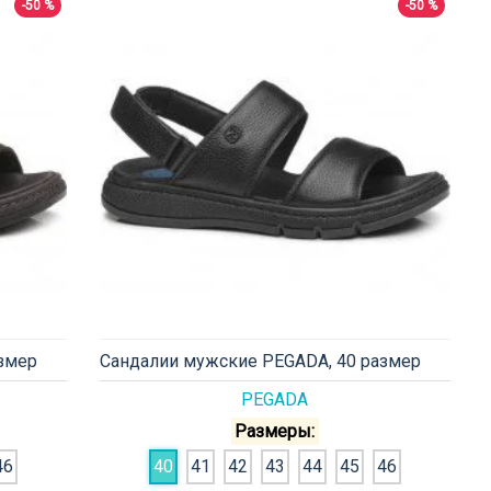
-50 %
-50 %
змер
Сандалии мужские PEGADA, 40 размер
PEGADA
Размеры:
46
40
41
42
43
44
45
46