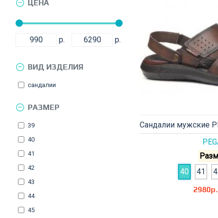
ЦЕНА
р.
р.
ВИД ИЗДЕЛИЯ
сандалии
РАЗМЕР
Сандалии мужские P
39
40
PEG
41
Разм
42
40
41
4
43
2980р.
44
45