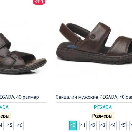
-30 %
EGADA, 40 размер
Сандалии мужские PEGADA, 40 ра
ADA
PEGADA
еры:
Размеры:
4
45
46
40
41
42
43
44
45