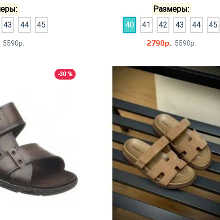
еры:
Размеры:
43
44
45
40
41
42
43
44
45
2790р.
5590р.
5590р.
-30 %