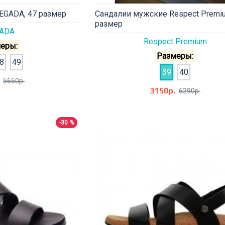
EGADA, 47 размер
Сандалии мужские Respect Premiu
размер
ADA
Respect Premium
еры:
Размеры:
8
49
39
40
5650р.
3150р.
6290р.
-30 %