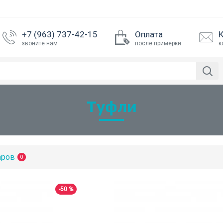
+7 (963) 737-42-15
Оплата
звоните нам
после примерки
к
Туфли
аров
0
-50 %