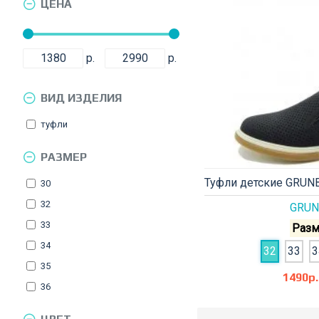
ЦЕНА
р.
р.
ВИД ИЗДЕЛИЯ
туфли
РАЗМЕР
Туфли детские GRUNB
30
32
GRUN
33
Разм
34
32
33
3
35
1490р.
36