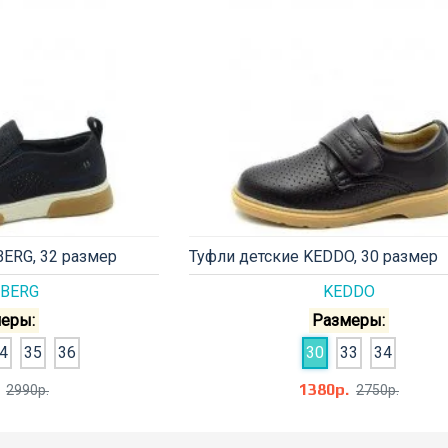
ERG, 32 размер
Туфли детские KEDDO, 30 размер
BERG
KEDDO
еры:
Размеры:
4
35
36
30
33
34
1380р.
2990р.
2750р.