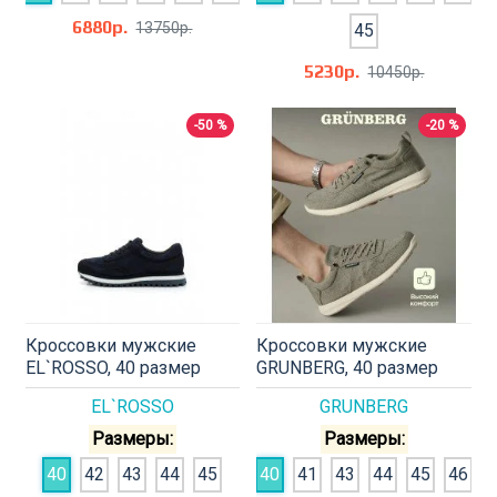
6880р.
13750р.
45
5230р.
10450р.
-50 %
-20 %
Кроссовки мужские
Кроссовки мужские
EL`ROSSO, 40 размер
GRUNBERG, 40 размер
EL`ROSSO
GRUNBERG
Размеры:
Размеры:
40
42
43
44
45
40
41
43
44
45
46