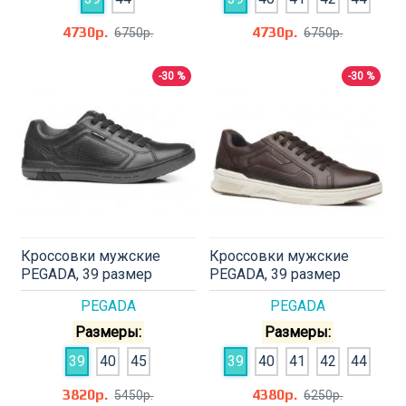
4730р.
4730р.
6750р.
6750р.
-30 %
-30 %
Кроссовки мужские
Кроссовки мужские
PEGADA, 39 размер
PEGADA, 39 размер
PEGADA
PEGADA
Размеры:
Размеры:
39
40
45
39
40
41
42
44
3820р.
4380р.
5450р.
6250р.