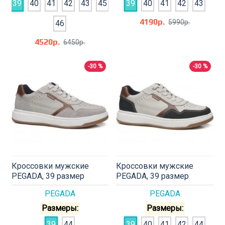
39
40
41
42
43
45
39
40
41
42
43
4190р.
5990р.
46
4520р.
6450р.
-30 %
-30 %
Кроссовки мужские
Кроссовки мужские
PEGADA, 39 размер
PEGADA, 39 размер
PEGADA
PEGADA
Размеры:
Размеры:
39
44
39
40
41
42
44