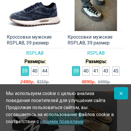
Кроссовки мужские
Кроссовки мужские
RSPLAB, 39 размер
RSPLAB, 39 размер
RSPLAB
RSPLAB
Размеры:
Размеры:
39
40
44
39
40
41
43
45
2480р.
4890р.
8250р.
6990р.
Мы используем cookie с целью анализа
поведения посетителей для улучшения сайта.
Продолжая пользоваться сайтом, вы
соглашаетесь на использование файлов cookie в
ФИЛЬТР
соответствии с
нашими правилами