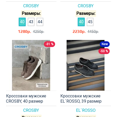
CROSBY
CROSBY
Размеры:
Размеры:
40
43
44
40
45
1280р.
2230р.
4250р.
4450р.
-31 %
New
-50 %
Кроссовки мужские
Кроссовки мужские
CROSBY, 40 размер
EL`ROSSO, 39 размер
CROSBY
EL`ROSSO