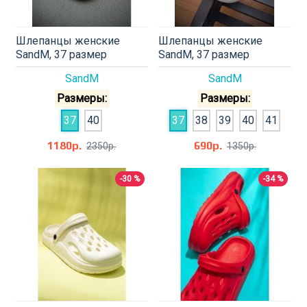
Шлепанцы женские
Шлепанцы женские
SandM, 37 размер
SandM, 37 размер
SandM
SandM
Размеры:
Размеры:
37
40
37
38
39
40
41
1180р.
690р.
2350р.
1350р.
-30 %
-34 %