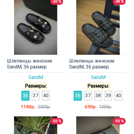
-50 %
-49 %
Шлепанцы женские
Шлепанцы женские
SandM, 36 размер
SandM, 36 размер
SandM
SandM
Размеры:
Размеры:
36
37
40
36
37
38
39
40
1180р.
690р.
2350р.
1350р.
-50 %
-50 %