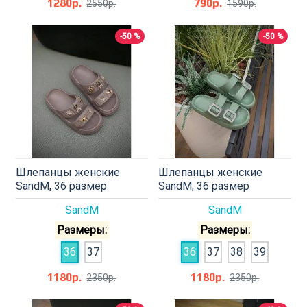
1280р.
790р.
2550р.
1590р.
-50 %
-50 %
Шлепанцы женские
Шлепанцы женские
SandM, 36 размер
SandM, 36 размер
SandM
SandM
Размеры:
Размеры:
36
37
36
37
38
39
1180р.
1180р.
2350р.
2350р.