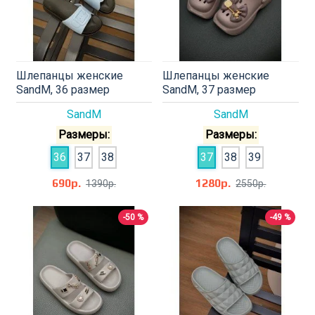
Шлепанцы женские
Шлепанцы женские
SandM, 36 размер
SandM, 37 размер
SandM
SandM
Размеры:
Размеры:
36
37
38
37
38
39
690р.
1280р.
1390р.
2550р.
-50 %
-49 %