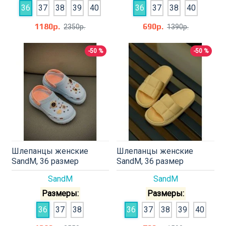
36
37
38
39
40
36
37
38
40
1180р.
690р.
2350р.
1390р.
-50 %
-50 %
Шлепанцы женские
Шлепанцы женские
SandM, 36 размер
SandM, 36 размер
SandM
SandM
Размеры:
Размеры:
36
37
38
36
37
38
39
40