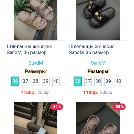
Шлепанцы женские
Шлепанцы женские
SandM, 36 размер
SandM, 36 размер
SandM
SandM
Размеры:
Размеры:
36
37
38
39
40
36
37
38
39
40
1180р.
1180р.
2350р.
2350р.
-50 %
-50 %