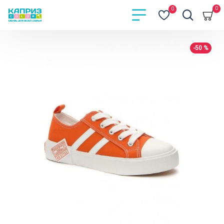
0
0
-50 %