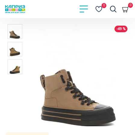
0
0
-49 %